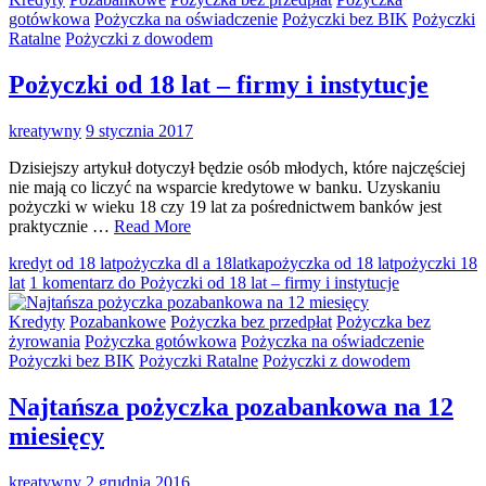
gotówkowa
Pożyczka na oświadczenie
Pożyczki bez BIK
Pożyczki
Ratalne
Pożyczki z dowodem
Pożyczki od 18 lat – firmy i instytucje
kreatywny
9 stycznia 2017
Dzisiejszy artykuł dotyczył będzie osób młodych, które najczęściej
nie mają co liczyć na wsparcie kredytowe w banku. Uzyskaniu
pożyczki w wieku 18 czy 19 lat za pośrednictwem banków jest
praktycznie …
Read More
kredyt od 18 lat
pożyczka dl a 18latka
pożyczka od 18 lat
pożyczki 18
lat
1 komentarz
do Pożyczki od 18 lat – firmy i instytucje
Kredyty
Pozabankowe
Pożyczka bez przedpłat
Pożyczka bez
żyrowania
Pożyczka gotówkowa
Pożyczka na oświadczenie
Pożyczki bez BIK
Pożyczki Ratalne
Pożyczki z dowodem
Najtańsza pożyczka pozabankowa na 12
miesięcy
kreatywny
2 grudnia 2016