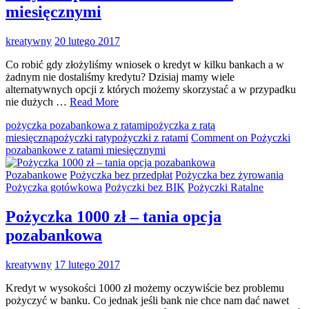
miesięcznymi
kreatywny
20 lutego 2017
Co robić gdy złożyliśmy wniosek o kredyt w kilku bankach a w
żadnym nie dostaliśmy kredytu? Dzisiaj mamy wiele
alternatywnych opcji z których możemy skorzystać a w przypadku
nie dużych …
Read More
pożyczka pozabankowa z ratami
pożyczka z ratą
miesięczną
pożyczki raty
pożyczki z ratami
Comment
on Pożyczki
pozabankowe z ratami miesięcznymi
Pozabankowe
Pożyczka bez przedpłat
Pożyczka bez żyrowania
Pożyczka gotówkowa
Pożyczki bez BIK
Pożyczki Ratalne
Pożyczka 1000 zł – tania opcja
pozabankowa
kreatywny
17 lutego 2017
Kredyt w wysokości 1000 zł możemy oczywiście bez problemu
pożyczyć w banku. Co jednak jeśli bank nie chce nam dać nawet