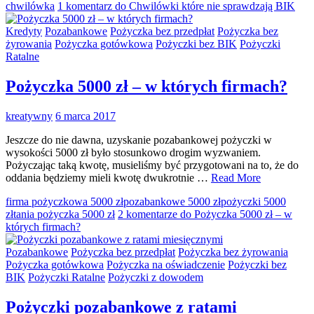
chwilówka
1 komentarz
do Chwilówki które nie sprawdzają BIK
Kredyty
Pozabankowe
Pożyczka bez przedpłat
Pożyczka bez
żyrowania
Pożyczka gotówkowa
Pożyczki bez BIK
Pożyczki
Ratalne
Pożyczka 5000 zł – w których firmach?
kreatywny
6 marca 2017
Jeszcze do nie dawna, uzyskanie pozabankowej pożyczki w
wysokości 5000 zł było stosunkowo drogim wyzwaniem.
Pożyczając taką kwotę, musieliśmy być przygotowani na to, że do
oddania będziemy mieli kwotę dwukrotnie …
Read More
firma pożyczkowa 5000 zł
pozabankowe 5000 zł
pożyczki 5000
zł
tania pożyczka 5000 zł
2 komentarze
do Pożyczka 5000 zł – w
których firmach?
Pozabankowe
Pożyczka bez przedpłat
Pożyczka bez żyrowania
Pożyczka gotówkowa
Pożyczka na oświadczenie
Pożyczki bez
BIK
Pożyczki Ratalne
Pożyczki z dowodem
Pożyczki pozabankowe z ratami