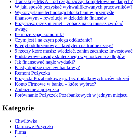
Transakcje M&A – od czego zacząć kompletowanie danych?
W jaki sposób pozyskać wykwalifikowanych pracowników?
Wykorzystanie technologii blockchain w przemyśle
finansowym – rewolucja w dziedzinie finansów
Pożyczasz przez internet – zobacz na co musisz zwrócić
uwagę
Ile może zając komornik?
Czym jest i na czym polega oddłużanie?
Kredyt oddłużeniowy – kredytem na trudne czasy?
5 rzeczy które musisz wiedzieć, zanim zaczniesz inwestować
Podstawowe zasady skutecznego wychodzenia z długów
Jak finansować nagłe wydatki?
Kiedy dojdzie przelew bankowy?
Remont Pożyczka
Pożyczki Pozabankowe już bez dodatkowych zaświadczeń
Konto Firmowe w banku – które wybrać?
Zadłużenie a pożyczka
Porównanie Pożyczek Pozabankowych w jednym miejscu
Kategorie
Chwilówka
Darmowe Pożyczki
Firma