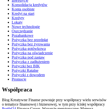
Inwestycje
Konsolidacja kredytów
Konta osobiste
Kredyt na start
Kredyty
Lokaty
Nowe technologie
Oszczędzanie
Pozabankowe
Pożyczka bez przedpłat
Pożyczka bez żyrowania
Pożyczka gotówkowa
Pożyczka na oświadczenie
Pożyczka pod zastaw
Pożyczka z zadłużeniem
Pożyczki bez BIK
Pożyczki Ratalne
Pożyczki z dowodem
Promocje
Współpraca
Blog Kreatywne Finanse powstaje przy współpracy wielu serwisów
o tematyce finansowej i biznesowej, w tym przy ścisłej współpracy
Portfel24
Finance Group. Wsparcie merytoryczne: Mateusz