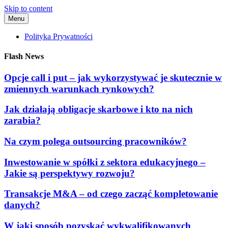
Skip to content
Menu
Polityka Prywatności
Flash News
Opcje call i put – jak wykorzystywać je skutecznie w
zmiennych warunkach rynkowych?
Jak działają obligacje skarbowe i kto na nich
zarabia?
Na czym polega outsourcing pracowników?
Inwestowanie w spółki z sektora edukacyjnego –
Jakie są perspektywy rozwoju?
Transakcje M&A – od czego zacząć kompletowanie
danych?
W jaki sposób pozyskać wykwalifikowanych