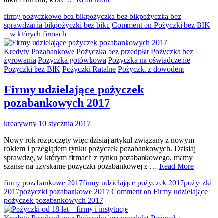
firmy pożyczkowe bez bik
pożyczka bez bik
pożyczka bez
sprawdzania bik
pożyczki bez biku
Comment
on Pożyczki bez BIK
– w których firmach
Kredyty
Pozabankowe
Pożyczka bez przedpłat
Pożyczka bez
żyrowania
Pożyczka gotówkowa
Pożyczka na oświadczenie
Pożyczki bez BIK
Pożyczki Ratalne
Pożyczki z dowodem
Firmy udzielające pożyczek
pozabankowych 2017
kreatywny
10 stycznia 2017
Nowy rok rozpoczęty więc dzisiaj artykuł związany z nowym
rokiem i przeglądem rynku pożyczek pozabankowych. Dzisiaj
sprawdzę, w którym firmach z rynku pozabankowego, mamy
szanse na uzyskanie pożyczki pozabankowej z …
Read More
firmy pozabankowe 2017
firmy udzielające pożyczek 2017
pożyczki
2017
pożyczki pozabankowe 2017
Comment
on Firmy udzielające
pożyczek pozabankowych 2017
Kredyty
Pozabankowe
Pożyczka bez przedpłat
Pożyczka