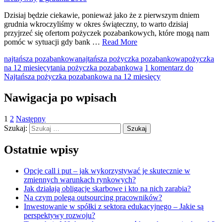
Dzisiaj będzie ciekawie, ponieważ jako że z pierwszym dniem
grudnia wkroczyliśmy w okres świąteczny, to warto dzisiaj
przyjrzeć się ofertom pożyczek pozabankowych, które mogą nam
pomóc w sytuacji gdy bank …
Read More
najtańsza pozabankowa
najtańsza pożyczka pozabankowa
pożyczka
na 12 miesięcy
tania pożyczka pozabankowa
1 komentarz
do
Najtańsza pożyczka pozabankowa na 12 miesięcy
Nawigacja po wpisach
1
2
Następny
Szukaj:
Ostatnie wpisy
Opcje call i put – jak wykorzystywać je skutecznie w
zmiennych warunkach rynkowych?
Jak działają obligacje skarbowe i kto na nich zarabia?
Na czym polega outsourcing pracowników?
Inwestowanie w spółki z sektora edukacyjnego – Jakie są
perspektywy rozwoju?