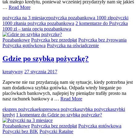
tak małego kredytu, ponieważ wcześniej przydarzyły nam się jakieś
…
Read More
pożyczka na 3 miesiące
pożyczka pozabankowa 1000 zł
pożyczki
1000 zł
tania pożyczka pozabankowa
2 komentarze
do Pożyczka
1000 zł – tania opcja pozabankowa
Pozabankowe
Pożyczka bez przedpłat
Pożyczka bez żyrowania
Pożyczka gotówkowa
Pożyczka na oświadczenie
Gdzie po szybką pożyczkę?
kreatywny
27 stycznia 2017
Zapewne nie raz przydarzają nam się sytuacje, kiedy potrzebna jest
nam dodatkowa szybka gotówka. Odpada wtedy bieganie po
placówkach bankowych, najlepiej by pieniądze trafiły prosto na
nasz rachunek bankowy a …
Read More
ekspres pożyczka
ekspresowa pożyczka
szybka pożyczka
szybki
kredyt
1 komentarz
do Gdzie po szybką pożyczkę?
Pozabankowe
Pożyczka bez przedpłat
Pożyczka gotówkowa
Pożyczki bez BIK
Pożyczki Ratalne