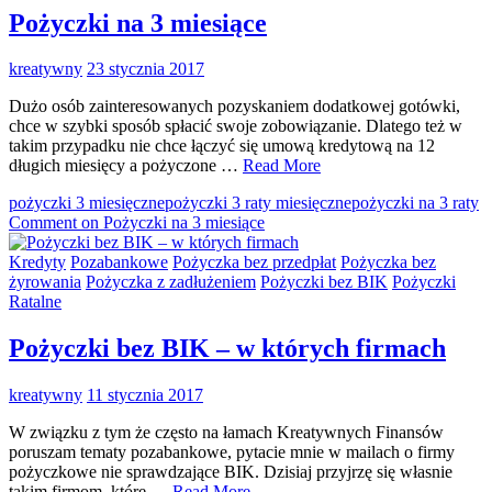
Pożyczki na 3 miesiące
kreatywny
23 stycznia 2017
Dużo osób zainteresowanych pozyskaniem dodatkowej gotówki,
chce w szybki sposób spłacić swoje zobowiązanie. Dlatego też w
takim przypadku nie chce łączyć się umową kredytową na 12
długich miesięcy a pożyczone …
Read More
pożyczki 3 miesięczne
pożyczki 3 raty miesięczne
pożyczki na 3 raty
Comment
on Pożyczki na 3 miesiące
Kredyty
Pozabankowe
Pożyczka bez przedpłat
Pożyczka bez
żyrowania
Pożyczka z zadłużeniem
Pożyczki bez BIK
Pożyczki
Ratalne
Pożyczki bez BIK – w których firmach
kreatywny
11 stycznia 2017
W związku z tym że często na łamach Kreatywnych Finansów
poruszam tematy pozabankowe, pytacie mnie w mailach o firmy
pożyczkowe nie sprawdzające BIK. Dzisiaj przyjrzę się własnie
takim firmom, które …
Read More