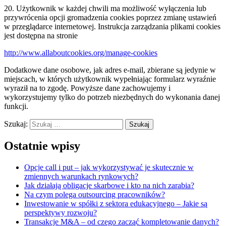
20. Użytkownik w każdej chwili ma możliwość wyłączenia lub
przywrócenia opcji gromadzenia cookies poprzez zmianę ustawień
w przeglądarce internetowej. Instrukcja zarządzania plikami cookies
jest dostępna na stronie
http://www.allaboutcookies.org/manage-cookies
Dodatkowe dane osobowe, jak adres e-mail, zbierane są jedynie w
miejscach, w których użytkownik wypełniając formularz wyraźnie
wyraził na to zgodę. Powyższe dane zachowujemy i
wykorzystujemy tylko do potrzeb niezbędnych do wykonania danej
funkcji.
Szukaj:
Ostatnie wpisy
Opcje call i put – jak wykorzystywać je skutecznie w
zmiennych warunkach rynkowych?
Jak działają obligacje skarbowe i kto na nich zarabia?
Na czym polega outsourcing pracowników?
Inwestowanie w spółki z sektora edukacyjnego – Jakie są
perspektywy rozwoju?
Transakcje M&A – od czego zacząć kompletowanie danych?