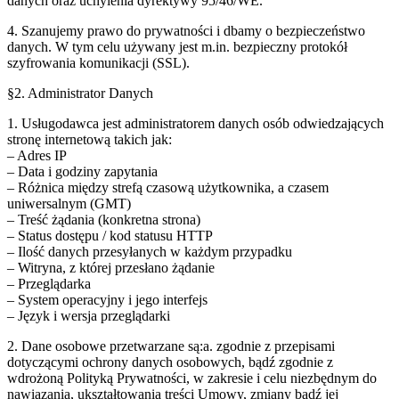
danych oraz uchylenia dyrektywy 95/46/WE.
4. Szanujemy prawo do prywatności i dbamy o bezpieczeństwo
danych. W tym celu używany jest m.in. bezpieczny protokół
szyfrowania komunikacji (SSL).
§2. Administrator Danych
1. Usługodawca jest administratorem danych osób odwiedzających
stronę internetową takich jak:
– Adres IP
– Data i godziny zapytania
– Różnica między strefą czasową użytkownika, a czasem
uniwersalnym (GMT)
– Treść żądania (konkretna strona)
– Status dostępu / kod statusu HTTP
– Ilość danych przesyłanych w każdym przypadku
– Witryna, z której przesłano żądanie
– Przeglądarka
– System operacyjny i jego interfejs
– Język i wersja przeglądarki
2. Dane osobowe przetwarzane są:a. zgodnie z przepisami
dotyczącymi ochrony danych osobowych, bądź zgodnie z
wdrożoną Polityką Prywatności, w zakresie i celu niezbędnym do
nawiązania, ukształtowania treści Umowy, zmiany bądź jej