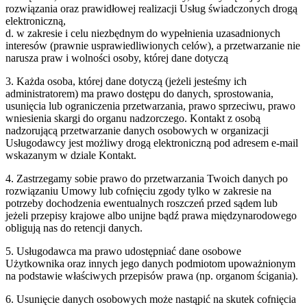
rozwiązania oraz prawidłowej realizacji Usług świadczonych drogą
elektroniczną,
d. w zakresie i celu niezbędnym do wypełnienia uzasadnionych
interesów (prawnie usprawiedliwionych celów), a przetwarzanie nie
narusza praw i wolności osoby, której dane dotyczą
3. Każda osoba, której dane dotyczą (jeżeli jesteśmy ich
administratorem) ma prawo dostępu do danych, sprostowania,
usunięcia lub ograniczenia przetwarzania, prawo sprzeciwu, prawo
wniesienia skargi do organu nadzorczego. Kontakt z osobą
nadzorującą przetwarzanie danych osobowych w organizacji
Usługodawcy jest możliwy drogą elektroniczną pod adresem e-mail
wskazanym w dziale Kontakt.
4. Zastrzegamy sobie prawo do przetwarzania Twoich danych po
rozwiązaniu Umowy lub cofnięciu zgody tylko w zakresie na
potrzeby dochodzenia ewentualnych roszczeń przed sądem lub
jeżeli przepisy krajowe albo unijne bądź prawa międzynarodowego
obligują nas do retencji danych.
5. Usługodawca ma prawo udostępniać dane osobowe
Użytkownika oraz innych jego danych podmiotom upoważnionym
na podstawie właściwych przepisów prawa (np. organom ścigania).
6. Usunięcie danych osobowych może nastąpić na skutek cofnięcia