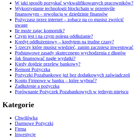
W jaki sposób pozyskać wykwalifikowanych pracowników?
Wykorzystanie technologii blockchain w przemyśle
finansowym – rewolucja w dziedzinie finansów
Pożyczasz przez internet – zobacz na co musisz zwrócić
uwagę
Ile może zając komornik?
Czym jest i na czym polega oddłużanie?
Kredyt oddłużeniowy – kredytem na trudne czasy?
5 rzeczy które musisz wiedzieć, zanim zaczniesz inwestować
Podstawowe zasady skutecznego wychodzenia z długów
Jak finansować nagłe wydatki?
Kiedy dojdzie przelew bankowy?
Remont Pożyczka
Pożyczki Pozabankowe już bez dodatkowych zaświadczeń
Konto Firmowe w banku – które wybrać?
Zadłużenie a pożyczka
Porównanie Pożyczek Pozabankowych w jednym miejscu
Kategorie
Chwilówka
Darmowe Pożyczki
Firma
Inwestycje