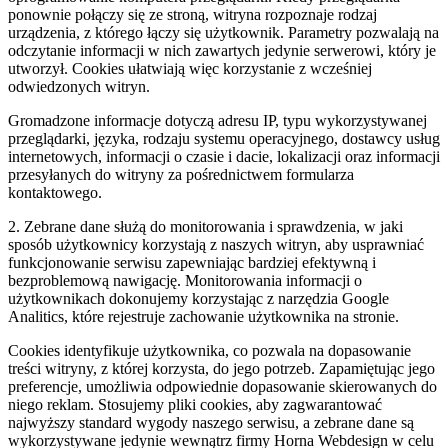
ponownie połączy się ze stroną, witryna rozpoznaje rodzaj
urządzenia, z którego łączy się użytkownik. Parametry pozwalają na
odczytanie informacji w nich zawartych jedynie serwerowi, który je
utworzył. Cookies ułatwiają więc korzystanie z wcześniej
odwiedzonych witryn.
Gromadzone informacje dotyczą adresu IP, typu wykorzystywanej
przeglądarki, języka, rodzaju systemu operacyjnego, dostawcy usług
internetowych, informacji o czasie i dacie, lokalizacji oraz informacji
przesyłanych do witryny za pośrednictwem formularza
kontaktowego.
2. Zebrane dane służą do monitorowania i sprawdzenia, w jaki
sposób użytkownicy korzystają z naszych witryn, aby usprawniać
funkcjonowanie serwisu zapewniając bardziej efektywną i
bezproblemową nawigację. Monitorowania informacji o
użytkownikach dokonujemy korzystając z narzędzia Google
Analitics, które rejestruje zachowanie użytkownika na stronie.
Cookies identyfikuje użytkownika, co pozwala na dopasowanie
treści witryny, z której korzysta, do jego potrzeb. Zapamiętując jego
preferencje, umożliwia odpowiednie dopasowanie skierowanych do
niego reklam. Stosujemy pliki cookies, aby zagwarantować
najwyższy standard wygody naszego serwisu, a zebrane dane są
wykorzystywane jedynie wewnątrz firmy Horna Webdesign w celu