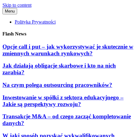
Skip to content
Menu
Polityka Prywatności
Flash News
Opcje call i put – jak wykorzystywać je skutecznie w
zmiennych warunkach rynkowych?
Jak działają obligacje skarbowe i kto na nich
zarabia?
Na czym polega outsourcing pracowników?
Inwestowanie w spółki z sektora edukacyjnego –
Jakie są perspektywy rozwoju?
Transakcje M&A – od czego zacząć kompletowanie
danych?
W jaki sposób pozyskać wykwalifikowanych