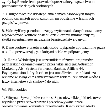
zgody bądź wniesienia prawnie dopuszczalnego sprzeciwu na
przetwarzanie danych osobowych.
7. Usługodawca nie udostępniania danych osobowych innym
podmiotom aniżeli upoważnionym na podstawie właściwych
przepisów prawa.
8. Wdrożyliśmy pseudonimizację, szyfrowanie danych oraz mamy
wprowadzoną kontrolę dostępu dzięki czemu minimalizujemy
skutki ewentualnego naruszenia bezpieczeństwa danych.
9. Dane osobowe przetwarzają osoby wyłącznie upoważnione przez
nas albo przetwarzający, z którymi ściśle współpracujemy.
10. Horna Webdesign jest uczestnikiem różnych programów
partnerskich organizowanych przez takie sieci jak Adtraction
Marketing AB, System Partnerski Bankier, Afillate 44,
Paydaymansion których celem jest umożliwienie zarabiania za
reklamę w związku z zamieszczaniem reklam Reklamodawców i
łączy internetowych (linków) do nich.
§3. Pliki cookies
1. Witryna używa plików cookies. Są to niewielkie pliki tekstowe
wysyłane przez serwer www i przechowywane przez
oprogramowanie komputera przeglądarki. Kiedy przeglądarka