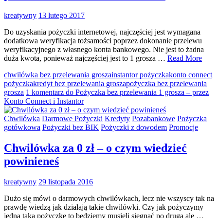
kreatywny
13 lutego 2017
Do uzyskania pożyczki internetowej, najczęściej jest wymagana
dodatkowa weryfikacja tożsamości poprzez dokonanie przelewu
weryfikacyjnego z własnego konta bankowego. Nie jest to żadna
duża kwota, ponieważ najczęściej jest to 1 grosza …
Read More
chwilówka bez przelewania grosza
instantor pożyczka
konto connect
pożyczka
kredyt bez przelewania grosza
pożyczka bez przelewania
grosza
1 komentarz
do Pożyczka bez przelewania 1 grosza – przez
Konto Connect i Instantor
Chwilówka
Darmowe Pożyczki
Kredyty
Pozabankowe
Pożyczka
gotówkowa
Pożyczki bez BIK
Pożyczki z dowodem
Promocje
Chwilówka za 0 zł – o czym wiedzieć
powinieneś
kreatywny
29 listopada 2016
Dużo się mówi o darmowych chwilówkach, lecz nie wszyscy tak na
prawdę wiedzą jak działają takie chwilówki. Czy jak pożyczymy
jedną taką pożyczkę to będziemy musieli sięgnąć po drugą ale …