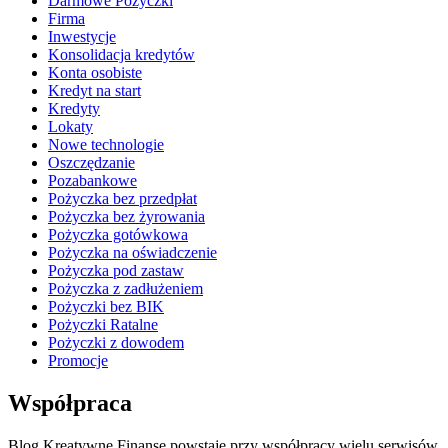
Darmowe Pożyczki
Firma
Inwestycje
Konsolidacja kredytów
Konta osobiste
Kredyt na start
Kredyty
Lokaty
Nowe technologie
Oszczędzanie
Pozabankowe
Pożyczka bez przedpłat
Pożyczka bez żyrowania
Pożyczka gotówkowa
Pożyczka na oświadczenie
Pożyczka pod zastaw
Pożyczka z zadłużeniem
Pożyczki bez BIK
Pożyczki Ratalne
Pożyczki z dowodem
Promocje
Współpraca
Blog Kreatywne Finanse powstaje przy współpracy wielu serwisów