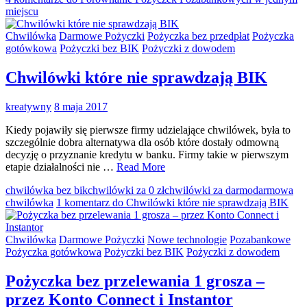
miejscu
Chwilówka
Darmowe Pożyczki
Pożyczka bez przedpłat
Pożyczka
gotówkowa
Pożyczki bez BIK
Pożyczki z dowodem
Chwilówki które nie sprawdzają BIK
kreatywny
8 maja 2017
Kiedy pojawiły się pierwsze firmy udzielające chwilówek, była to
szczególnie dobra alternatywa dla osób które dostały odmowną
decyzję o przyznanie kredytu w banku. Firmy takie w pierwszym
etapie działalności nie …
Read More
chwilówka bez bik
chwilówki za 0 zł
chwilówki za darmo
darmowa
chwilówka
1 komentarz
do Chwilówki które nie sprawdzają BIK
Chwilówka
Darmowe Pożyczki
Nowe technologie
Pozabankowe
Pożyczka gotówkowa
Pożyczki bez BIK
Pożyczki z dowodem
Pożyczka bez przelewania 1 grosza –
przez Konto Connect i Instantor