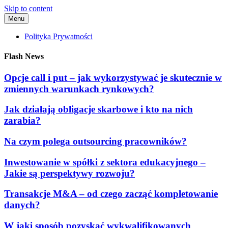
Skip to content
Menu
Polityka Prywatności
Flash News
Opcje call i put – jak wykorzystywać je skutecznie w
zmiennych warunkach rynkowych?
Jak działają obligacje skarbowe i kto na nich
zarabia?
Na czym polega outsourcing pracowników?
Inwestowanie w spółki z sektora edukacyjnego –
Jakie są perspektywy rozwoju?
Transakcje M&A – od czego zacząć kompletowanie
danych?
W jaki sposób pozyskać wykwalifikowanych