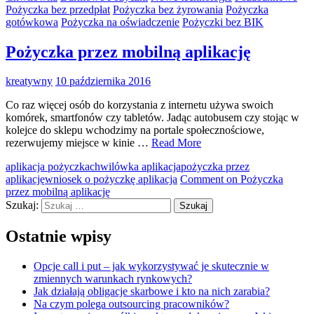
Pożyczka bez przedpłat
Pożyczka bez żyrowania
Pożyczka
gotówkowa
Pożyczka na oświadczenie
Pożyczki bez BIK
Pożyczka przez mobilną aplikację
kreatywny
10 października 2016
Co raz więcej osób do korzystania z internetu używa swoich
komórek, smartfonów czy tabletów. Jadąc autobusem czy stojąc w
kolejce do sklepu wchodzimy na portale społecznościowe,
rezerwujemy miejsce w kinie …
Read More
aplikacja pożyczka
chwilówka aplikacja
pożyczka przez
aplikację
wniosek o pożyczkę aplikacja
Comment
on Pożyczka
przez mobilną aplikację
Szukaj:
Ostatnie wpisy
Opcje call i put – jak wykorzystywać je skutecznie w
zmiennych warunkach rynkowych?
Jak działają obligacje skarbowe i kto na nich zarabia?
Na czym polega outsourcing pracowników?