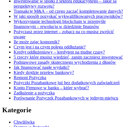
Inwestowanie w spółki z sektora edukacyjnego – Jakie są
perspektywy rozwoju?
Transakcje M&A – od czego zacząć kompletowanie danych?
W jaki sposób pozyskać wykwalifikowanych pracowników?
Wykorzystanie technologii blockchain w przemyśle
finansowym – rewolucja w dziedzinie finansów
Pożyczasz przez internet – zobacz na co musisz zwrócić
uwagę
Ile może zając komornik?
Czym jest i na czym polega oddłużanie?
Kredyt oddłużeniowy – kredytem na trudne czasy?
5 rzeczy które musisz wiedzieć, zanim zaczniesz inwestować
Podstawowe zasady skutecznego wychodzenia z długów
Jak finansować nagłe wydatki?
Kiedy dojdzie przelew bankowy?
Remont Pożyczka
Pożyczki Pozabankowe już bez dodatkowych zaświadczeń
Konto Firmowe w banku – które wybrać?
Zadłużenie a pożyczka
Porównanie Pożyczek Pozabankowych w jednym miejscu
Kategorie
Chwilówka