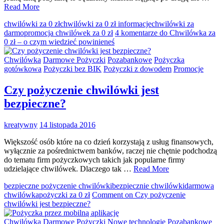
Read More
chwilówki za 0 zł
chwilówki za 0 zł informacje
chwilówki za
darmo
promocja chwilówek za 0 zł
4 komentarze
do Chwilówka za
0 zł – o czym wiedzieć powinieneś
Chwilówka
Darmowe Pożyczki
Pozabankowe
Pożyczka
gotówkowa
Pożyczki bez BIK
Pożyczki z dowodem
Promocje
Czy pożyczenie chwilówki jest
bezpieczne?
kreatywny
14 listopada 2016
Większość osób które na co dzień korzystają z usług finansowych,
wyłącznie za pośrednictwem banków, raczej nie chętnie podchodzą
do tematu firm pożyczkowych takich jak popularne firmy
udzielające chwilówek. Dlaczego tak …
Read More
bezpieczne pożyczenie chwilówki
bezpiecznie chwilówki
darmowa
chwilówka
pożyczki za 0 zł
Comment
on Czy pożyczenie
chwilówki jest bezpieczne?
Chwilówka
Darmowe Pożyczki
Nowe technologie
Pozabankowe