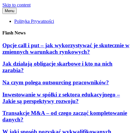
Skip to content
Menu
Polityka Prywatności
Flash News
Opcje call i put – jak wykorzystywać je skutecznie w
zmiennych warunkach rynkowych?
Jak działają obligacje skarbowe i kto na nich
zarabia?
Na czym polega outsourcing pracowników?
Inwestowanie w spółki z sektora edukacyjnego –
Jakie są perspektywy rozwoju?
Transakcje M&A – od czego zacząć kompletowanie
danych?
W jaki sposób pozyskać wykwalifikowanych