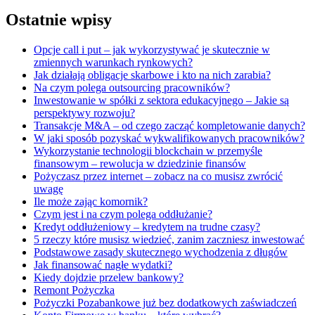
Ostatnie wpisy
Opcje call i put – jak wykorzystywać je skutecznie w
zmiennych warunkach rynkowych?
Jak działają obligacje skarbowe i kto na nich zarabia?
Na czym polega outsourcing pracowników?
Inwestowanie w spółki z sektora edukacyjnego – Jakie są
perspektywy rozwoju?
Transakcje M&A – od czego zacząć kompletowanie danych?
W jaki sposób pozyskać wykwalifikowanych pracowników?
Wykorzystanie technologii blockchain w przemyśle
finansowym – rewolucja w dziedzinie finansów
Pożyczasz przez internet – zobacz na co musisz zwrócić
uwagę
Ile może zając komornik?
Czym jest i na czym polega oddłużanie?
Kredyt oddłużeniowy – kredytem na trudne czasy?
5 rzeczy które musisz wiedzieć, zanim zaczniesz inwestować
Podstawowe zasady skutecznego wychodzenia z długów
Jak finansować nagłe wydatki?
Kiedy dojdzie przelew bankowy?
Remont Pożyczka
Pożyczki Pozabankowe już bez dodatkowych zaświadczeń