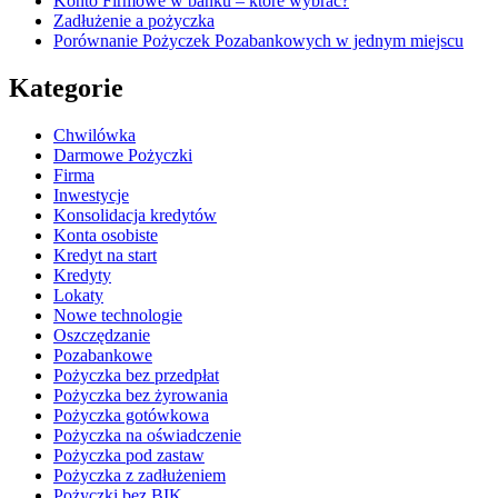
Konto Firmowe w banku – które wybrać?
Zadłużenie a pożyczka
Porównanie Pożyczek Pozabankowych w jednym miejscu
Kategorie
Chwilówka
Darmowe Pożyczki
Firma
Inwestycje
Konsolidacja kredytów
Konta osobiste
Kredyt na start
Kredyty
Lokaty
Nowe technologie
Oszczędzanie
Pozabankowe
Pożyczka bez przedpłat
Pożyczka bez żyrowania
Pożyczka gotówkowa
Pożyczka na oświadczenie
Pożyczka pod zastaw
Pożyczka z zadłużeniem
Pożyczki bez BIK