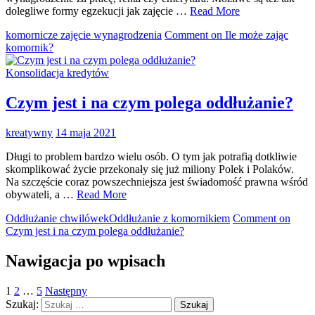
dolegliwe formy egzekucji jak zajęcie …
Read More
komornicze zajęcie wynagrodzenia
Comment
on Ile może zając
komornik?
Konsolidacja kredytów
Czym jest i na czym polega oddłużanie?
kreatywny
14 maja 2021
Długi to problem bardzo wielu osób. O tym jak potrafią dotkliwie
skomplikować życie przekonały się już miliony Polek i Polaków.
Na szczęście coraz powszechniejsza jest świadomość prawna wśród
obywateli, a …
Read More
Oddłużanie chwilówek
Oddłużanie z komornikiem
Comment
on
Czym jest i na czym polega oddłużanie?
Nawigacja po wpisach
1
2
…
5
Następny
Szukaj: