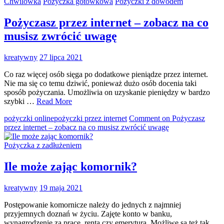
Chwilówka
Pożyczka gotówkowa
Pożyczki z dowodem
Pożyczasz przez internet – zobacz na co
musisz zwrócić uwagę
kreatywny
27 lipca 2021
Co raz więcej osób sięga po dodatkowe pieniądze przez internet.
Nie ma się co temu dziwić, ponieważ dużo osób docenia taki
sposób pożyczania. Umożliwia on uzyskanie pieniędzy w bardzo
szybki …
Read More
pożyczki online
pożyczki przez internet
Comment
on Pożyczasz
przez internet – zobacz na co musisz zwrócić uwagę
Pożyczka z zadłużeniem
Ile może zając komornik?
kreatywny
19 maja 2021
Postępowanie komornicze należy do jednych z najmniej
przyjemnych doznań w życiu. Zajęte konto w banku,
wynagrodzenie za pracę, renta czy emerytura. Możliwe są też tak