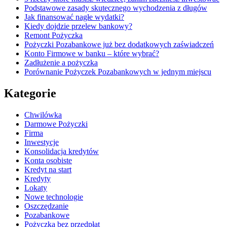
Podstawowe zasady skutecznego wychodzenia z długów
Jak finansować nagłe wydatki?
Kiedy dojdzie przelew bankowy?
Remont Pożyczka
Pożyczki Pozabankowe już bez dodatkowych zaświadczeń
Konto Firmowe w banku – które wybrać?
Zadłużenie a pożyczka
Porównanie Pożyczek Pozabankowych w jednym miejscu
Kategorie
Chwilówka
Darmowe Pożyczki
Firma
Inwestycje
Konsolidacja kredytów
Konta osobiste
Kredyt na start
Kredyty
Lokaty
Nowe technologie
Oszczędzanie
Pozabankowe
Pożyczka bez przedpłat