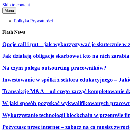
Skip to content
Menu
Polityka Prywatności
Flash News
Opcje call i put – jak wykorzystywać je skutecznie
Jak działają obligacje skarbowe i kto na nich zarabia
Na czym polega outsourcing pracowników?
Inwestowanie w spółki z sektora edukacyjnego – Jak
Transakcje M&A – od czego zacząć kompletowanie 
W jaki sposób pozyskać wykwalifikowanych pracow
Wykorzystanie technologii blockchain w przemyśle f
Pożyczasz przez internet – zobacz na co musisz zwróc