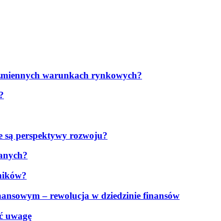
 w zmiennych warunkach rynkowych?
?
ie są perspektywy rozwoju?
danych?
ników?
inansowym – rewolucja w dziedzinie finansów
ić uwagę