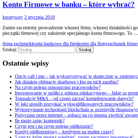
Konto Firmowe w banku – które wybrać?
kreatywny
2 stycznia 2018
Zanim zaczniemy prowadzenie własnej firmy, własnej działalności g
pieczątki firmowej czy założenie specjalnego konta firmowego. To 
firma rachunek
konta bankowe dla firm
konto dla firmy
rachunek firm
Szukaj:
Ostatnie wpisy
Opcje call i put – jak wykorzystywać je skutecznie w zmien
Jak działają obligacje skarbowe i kto na nich zarabia?
Na czym polega outsourcing pracowników?
Inwestowanie w spółki z sektora edukacyjnego – Jakie są per
Transakcje M&A – od czego zacząć kompletowanie danych?
W jaki sposób pozyskać wykwalifikowanych pracowników?
Wykorzystanie technologii blockchain w przemyśle finansowy
Pożyczasz przez internet – zobacz na co musisz zwrócić uwagę
Ile może zając komornik?
Czym jest i na czym polega oddłużanie?
Kredyt oddłużeniowy – kredytem na trudne czasy?
5 rzeczy które musisz wiedzieć, zanim zaczniesz inwestować