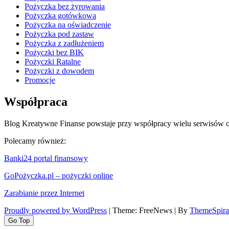
Pożyczka bez żyrowania
Pożyczka gotówkowa
Pożyczka na oświadczenie
Pożyczka pod zastaw
Pożyczka z zadłużeniem
Pożyczki bez BIK
Pożyczki Ratalne
Pożyczki z dowodem
Promocje
Współpraca
Blog Kreatywne Finanse powstaje przy współpracy wielu serwisów o 
Polecamy również:
Banki24 portal finansowy
GoPożyczka.pl – pożyczki online
Zarabianie przez Internet
Proudly powered by WordPress
|
Theme: FreeNews
|
By
ThemeSpira
Go Top