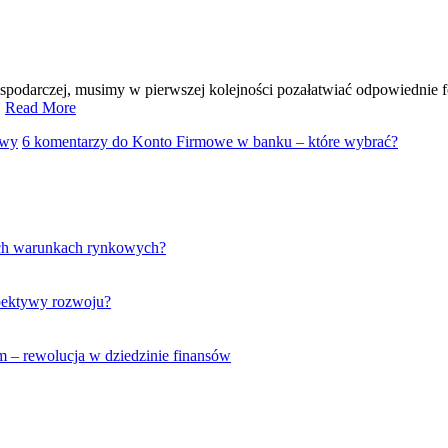
ospodarczej, musimy w pierwszej kolejności pozałatwiać odpowiednie f
…
Read More
owy
6 komentarzy
do Konto Firmowe w banku – które wybrać?
nych warunkach rynkowych?
spektywy rozwoju?
m – rewolucja w dziedzinie finansów